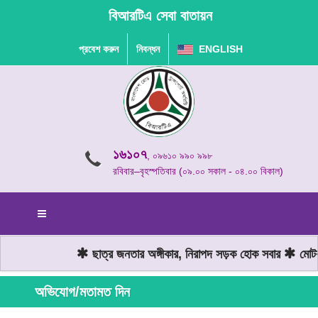
বিআরটিএ সেবা বাতায়ন
প্রবেশ করুন
নিবন্ধন
ENGLISH
১৬১০৭
, ০৯৬১০ ৯৯০ ৯৯৮
রবিবার–বৃহস্পতিবার (০৯.০০ সকাল - ০৪.০০ বিকাল)
ছাত্র জনতার অঙ্গীকার, নিরাপদ সড়ক হোক সবার
মোটরযা
অভিযোগ/মতামত দিন