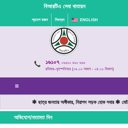
বিআরটিএ সেবা বাতায়ন
প্রবেশ করুন
নিবন্ধন
ENGLISH
১৬১০৭
, ০৯৬১০ ৯৯০ ৯৯৮
রবিবার–বৃহস্পতিবার (০৯.০০ সকাল - ০৪.০০ বিকাল)
ছাত্র জনতার অঙ্গীকার, নিরাপদ সড়ক হোক সবার
মোটরয
অভিযোগ/মতামত দিন