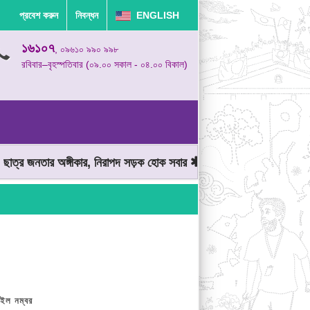
প্রবেশ করুন
নিবন্ধন
ENGLISH
১৬১০৭
, ০৯৬১০ ৯৯০ ৯৯৮
রবিবার–বৃহস্পতিবার (০৯.০০ সকাল - ০৪.০০ বিকাল)
্র জনতার অঙ্গীকার, নিরাপদ সড়ক হোক সবার
মোটরযান চালানোর সময় গতিসীম
ইল নম্বর