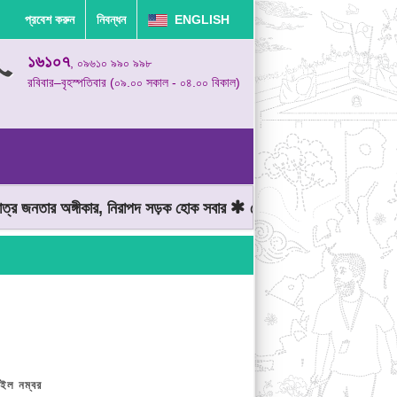
প্রবেশ করুন
নিবন্ধন
ENGLISH
১৬১০৭
, ০৯৬১০ ৯৯০ ৯৯৮
রবিবার–বৃহস্পতিবার (০৯.০০ সকাল - ০৪.০০ বিকাল)
নতার অঙ্গীকার, নিরাপদ সড়ক হোক সবার
মোটরযান চালানোর সময় গতিসীমা মে
ইল নম্বর