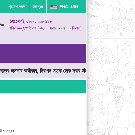
প্রবেশ করুন
নিবন্ধন
ENGLISH
১৬১০৭
, ০৯৬১০ ৯৯০ ৯৯৮
রবিবার–বৃহস্পতিবার (০৯.০০ সকাল - ০৪.০০ বিকাল)
 জনতার অঙ্গীকার, নিরাপদ সড়ক হোক সবার
মোটরযান চালানোর সময় গতিসীমা 
ইল নম্বর