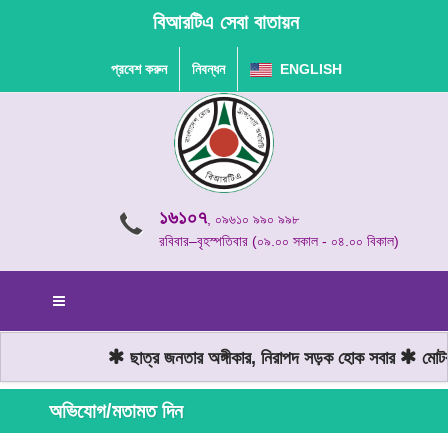
বিআরটিএ সেবা বাতায়ন
প্রবেশ করুন
নিবন্ধন
ENGLISH
১৬১০৭
, ০৯৬১০ ৯৯০ ৯৯৮
রবিবার–বৃহস্পতিবার (০৯.০০ সকাল - ০৪.০০ বিকাল)
ছাত্র জনতার অঙ্গীকার, নিরাপদ সড়ক হোক সবার
মোটরযা
অভিযোগ/মতামত দিন