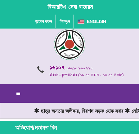
বিআরটিএ সেবা বাতায়ন
প্রবেশ করুন
নিবন্ধন
ENGLISH
১৬১০৭
, ০৯৬১০ ৯৯০ ৯৯৮
রবিবার–বৃহস্পতিবার (০৯.০০ সকাল - ০৪.০০ বিকাল)
ছাত্র জনতার অঙ্গীকার, নিরাপদ সড়ক হোক সবার
মোটরযা
অভিযোগ/মতামত দিন