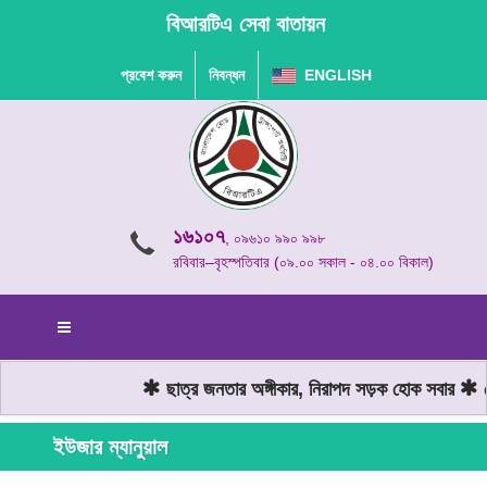
বিআরটিএ সেবা বাতায়ন
প্রবেশ করুন
নিবন্ধন
ENGLISH
১৬১০৭
, ০৯৬১০ ৯৯০ ৯৯৮
রবিবার–বৃহস্পতিবার (০৯.০০ সকাল - ০৪.০০ বিকাল)
ছাত্র জনতার অঙ্গীকার, নিরাপদ সড়ক হোক সবার
মো
ইউজার ম্যানুয়াল