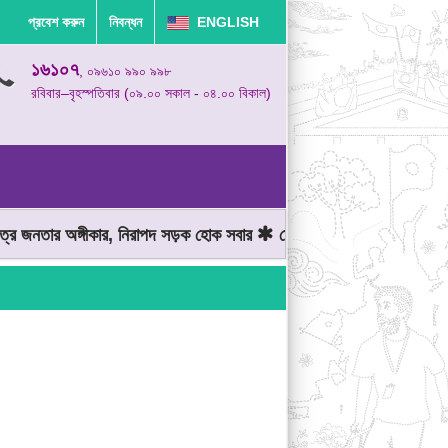
প্রবেশ করুন
নিবন্ধন
ENGLISH
১৬১০৭
, ০৯৬১০ ৯৯০ ৯৯৮
রবিবার–বৃহস্পতিবার (০৯.০০ সকাল - ০৪.০০ বিকাল)
জনতার অঙ্গীকার, নিরাপদ সড়ক হোক সবার
মোটরযান চালানোর সময় গতিসীমা ম