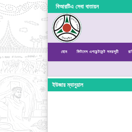
বিআরটিএ সেবা বাতায়ন
হোম
ফিটনেস এপয়েন্টমেন্ট সময়সূচী
রা
ইউজার ম্যানুয়াল