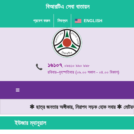
বিআরটিএ সেবা বাতায়ন
প্রবেশ করুন
নিবন্ধন
ENGLISH
১৬১০৭
, ০৯৬১০ ৯৯০ ৯৯৮
রবিবার–বৃহস্পতিবার (০৯.০০ সকাল - ০৪.০০ বিকাল)
ছাত্র জনতার অঙ্গীকার, নিরাপদ সড়ক হোক সবার
মোটরযান
ইউজার ম্যানুয়াল