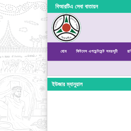
বিআরটিএ সেবা বাতায়ন
হোম
ফিটনেস এপয়েন্টমেন্ট সময়সূচী
রা
ইউজার ম্যানুয়াল