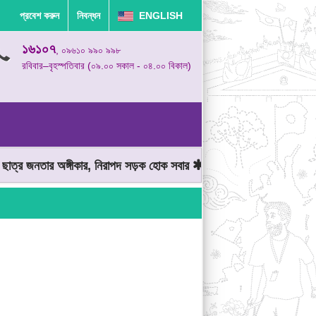
প্রবেশ করুন
নিবন্ধন
ENGLISH
১৬১০৭
, ০৯৬১০ ৯৯০ ৯৯৮
রবিবার–বৃহস্পতিবার (০৯.০০ সকাল - ০৪.০০ বিকাল)
্র জনতার অঙ্গীকার, নিরাপদ সড়ক হোক সবার
মোটরযান চালানোর সময় গতিসীমা