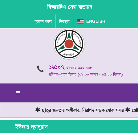
বিআরটিএ সেবা বাতায়ন
প্রবেশ করুন
নিবন্ধন
ENGLISH
১৬১০৭
, ০৯৬১০ ৯৯০ ৯৯৮
রবিবার–বৃহস্পতিবার (০৯.০০ সকাল - ০৪.০০ বিকাল)
ছাত্র জনতার অঙ্গীকার, নিরাপদ সড়ক হোক সবার
মোটর
ইউজার ম্যানুয়াল