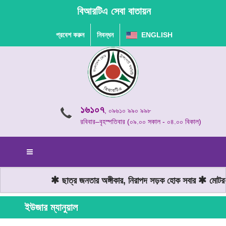
বিআরটিএ সেবা বাতায়ন
প্রবেশ করুন
নিবন্ধন
ENGLISH
১৬১০৭
, ০৯৬১০ ৯৯০ ৯৯৮
রবিবার–বৃহস্পতিবার (০৯.০০ সকাল - ০৪.০০ বিকাল)
ছাত্র জনতার অঙ্গীকার, নিরাপদ সড়ক হোক সবার
মোটরযা
ইউজার ম্যানুয়াল