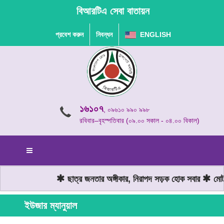
বিআরটিএ সেবা বাতায়ন
প্রবেশ করুন
নিবন্ধন
ENGLISH
১৬১০৭
, ০৯৬১০ ৯৯০ ৯৯৮
রবিবার–বৃহস্পতিবার (০৯.০০ সকাল - ০৪.০০ বিকাল)
ছাত্র জনতার অঙ্গীকার, নিরাপদ সড়ক হোক সবার
মোটরয
ইউজার ম্যানুয়াল