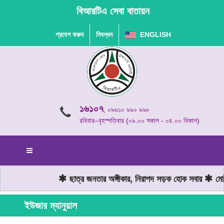
বিআরটিএ সেবা বাতায়ন
প্রবেশ করুন
নিবন্ধন
ENGLISH
১৬১০৭
, ০৯৬১০ ৯৯০ ৯৯৮
রবিবার–বৃহস্পতিবার (০৯.০০ সকাল - ০৪.০০ বিকাল)
ছাত্র জনতার অঙ্গীকার, নিরাপদ সড়ক হোক সবার
মোটর
ইউজার ম্যানুয়াল