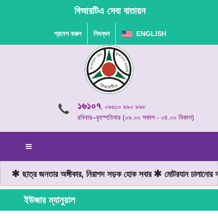
বিআরটিএ সেবা বাতায়ন
প্রবেশ করুন
নিবন্ধন
ENGLISH
১৬১০৭
, ০৯৬১০ ৯৯০ ৯৯৮
রবিবার–বৃহস্পতিবার (০৯.০০ সকাল - ০৪.০০ বিকাল)
ছাত্র জনতার অঙ্গীকার, নিরাপদ সড়ক হোক সবার
মোটরযান চালানোর সম
ইউজার ম্যানুয়াল