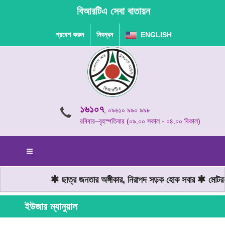
বিআরটিএ সেবা বাতায়ন
প্রবেশ করুন
নিবন্ধন
ENGLISH
১৬১০৭
, ০৯৬১০ ৯৯০ ৯৯৮
রবিবার–বৃহস্পতিবার (০৯.০০ সকাল - ০৪.০০ বিকাল)
ছাত্র জনতার অঙ্গীকার, নিরাপদ সড়ক হোক সবার
মোটরযা
ইউজার ম্যানুয়াল