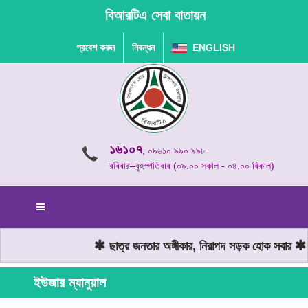
বিআরটিএ সেবা বাতায়ন
প্রবেশ করুন
নিবন্ধন
ENGLISH
১৬১০৭
, ০৯৬১০ ৯৯০ ৯৯৮
রবিবার–বৃহস্পতিবার (০৯.০০ সকাল - ০৪.০০ বিকাল)
ছাত্র জনতার অঙ্গীকার, নিরাপদ সড়ক হোক সবার
ম
ইউজার ম্যানুয়াল