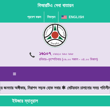
বিআরটিএ সেবা বাতায়ন
প্রবেশ করুন
নিবন্ধন
ENGLISH
১৬১০৭
, ০৯৬১০ ৯৯০ ৯৯৮
রবিবার–বৃহস্পতিবার (০৯.০০ সকাল - ০৪.০০ বিকাল)
র জনতার অঙ্গীকার, নিরাপদ সড়ক হোক সবার
মোটরযান চালানোর সময় গতিসীমা
ইউজার ম্যানুয়াল