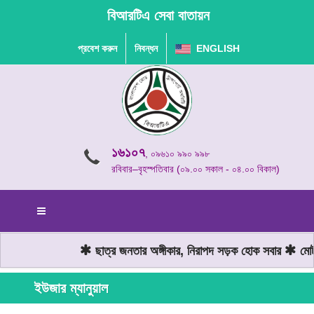
বিআরটিএ সেবা বাতায়ন
প্রবেশ করুন
নিবন্ধন
ENGLISH
১৬১০৭
, ০৯৬১০ ৯৯০ ৯৯৮
রবিবার–বৃহস্পতিবার (০৯.০০ সকাল - ০৪.০০ বিকাল)
ছাত্র জনতার অঙ্গীকার, নিরাপদ সড়ক হোক সবার
মোটর
ইউজার ম্যানুয়াল