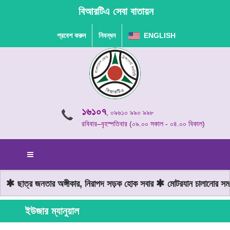
বিআরটিএ সেবা বাতায়ন
প্রবেশ করুন
নিবন্ধন
ENGLISH
১৬১০৭
, ০৯৬১০ ৯৯০ ৯৯৮
রবিবার–বৃহস্পতিবার (০৯.০০ সকাল - ০৪.০০ বিকাল)
ছাত্র জনতার অঙ্গীকার, নিরাপদ সড়ক হোক সবার
মোটরযান চালানোর সময় 
ইউজার ম্যানুয়াল