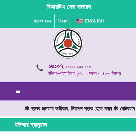
বিআরটিএ সেবা বাতায়ন
প্রবেশ করুন
নিবন্ধন
ENGLISH
১৬১০৭
, ০৯৬১০ ৯৯০ ৯৯৮
রবিবার–বৃহস্পতিবার (০৯.০০ সকাল - ০৪.০০ বিকাল)
ছাত্র জনতার অঙ্গীকার, নিরাপদ সড়ক হোক সবার
মোটরযান চ
ইউজার ম্যানুয়াল