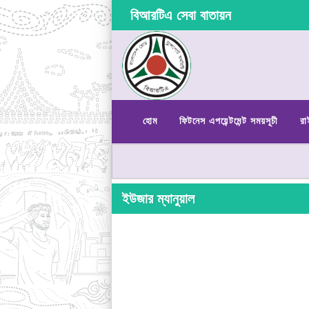
বিআরটিএ সেবা বাতায়ন
হোম
ফিটনেস এপয়েন্টমেন্ট সময়সূচী
রা
ইউজার ম্যানুয়াল