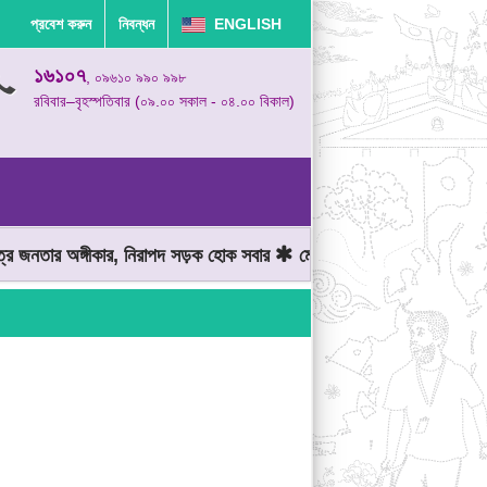
প্রবেশ করুন
নিবন্ধন
ENGLISH
১৬১০৭
, ০৯৬১০ ৯৯০ ৯৯৮
রবিবার–বৃহস্পতিবার (০৯.০০ সকাল - ০৪.০০ বিকাল)
নতার অঙ্গীকার, নিরাপদ সড়ক হোক সবার
মোটরযান চালানোর সময় গতিসীমা মে