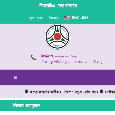
বিআরটিএ সেবা বাতায়ন
প্রবেশ করুন
নিবন্ধন
ENGLISH
১৬১০৭
, ০৯৬১০ ৯৯০ ৯৯৮
রবিবার–বৃহস্পতিবার (০৯.০০ সকাল - ০৪.০০ বিকাল)
ছাত্র জনতার অঙ্গীকার, নিরাপদ সড়ক হোক সবার
মোটরযান
ইউজার ম্যানুয়াল