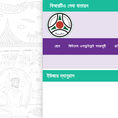
বিআরটিএ সেবা বাতায়ন
হোম
ফিটনেস এপয়েন্টমেন্ট সময়সূচী
রা
ইউজার ম্যানুয়াল