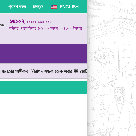
প্রবেশ করুন
নিবন্ধন
ENGLISH
১৬১০৭
, ০৯৬১০ ৯৯০ ৯৯৮
রবিবার–বৃহস্পতিবার (০৯.০০ সকাল - ০৪.০০ বিকাল)
তার অঙ্গীকার, নিরাপদ সড়ক হোক সবার
মোটরযান চালানোর সময় গতিসীমা মেন