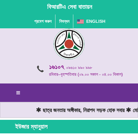
বিআরটিএ সেবা বাতায়ন
প্রবেশ করুন
নিবন্ধন
ENGLISH
১৬১০৭
, ০৯৬১০ ৯৯০ ৯৯৮
রবিবার–বৃহস্পতিবার (০৯.০০ সকাল - ০৪.০০ বিকাল)
ছাত্র জনতার অঙ্গীকার, নিরাপদ সড়ক হোক সবার
মোটর
ইউজার ম্যানুয়াল