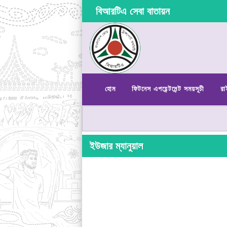
বিআরটিএ সেবা বাতায়ন
হোম
ফিটনেস এপয়েন্টমেন্ট সময়সূচী
রা
ইউজার ম্যানুয়াল