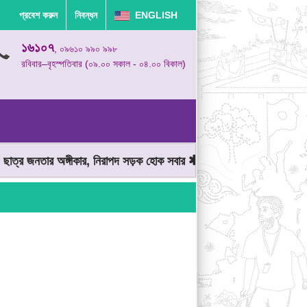
প্রবেশ করুন
নিবন্ধন
ENGLISH
১৬১০৭
, ০৯৬১০ ৯৯০ ৯৯৮
রবিবার–বৃহস্পতিবার (০৯.০০ সকাল - ০৪.০০ বিকাল)
্র জনতার অঙ্গীকার, নিরাপদ সড়ক হোক সবার
মোটরযান চালানোর সময় গতিসীম