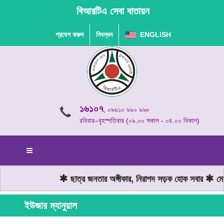
বিআরটিএ সেবা বাতায়ন
প্রবেশ করুন
নিবন্ধন
ENGLISH
১৬১০৭
, ০৯৬১০ ৯৯০ ৯৯৮
রবিবার–বৃহস্পতিবার (০৯.০০ সকাল - ০৪.০০ বিকাল)
ছাত্র জনতার অঙ্গীকার, নিরাপদ সড়ক হোক সবার
মোট
ইউজার ম্যানুয়াল