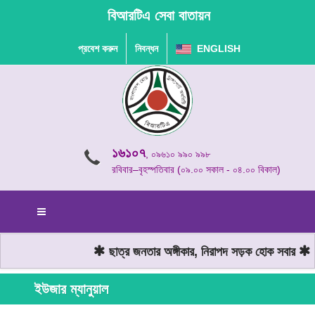
বিআরটিএ সেবা বাতায়ন
প্রবেশ করুন
নিবন্ধন
ENGLISH
১৬১০৭
, ০৯৬১০ ৯৯০ ৯৯৮
রবিবার–বৃহস্পতিবার (০৯.০০ সকাল - ০৪.০০ বিকাল)
ছাত্র জনতার অঙ্গীকার, নিরাপদ সড়ক হোক সবার
মো
ইউজার ম্যানুয়াল