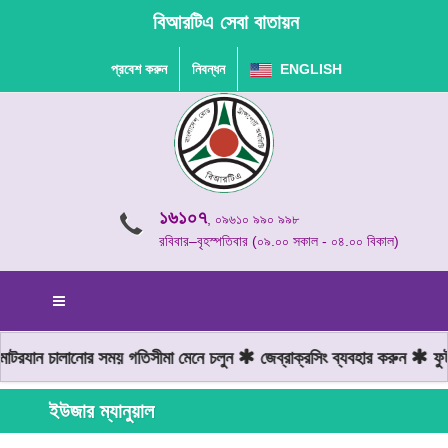
বিআরটিএ সেবা বাতায়ন
প্রবেশ করুন
নিবন্ধন
ENGLISH
১৬১০৭
, ০৯৬১০ ৯৯০ ৯৯৮
রবিবার–বৃহস্পতিবার (০৯.০০ সকাল - ০৪.০০ বিকাল)
টরযান চালানোর সময় গতিসীমা মেনে চলুন
জেব্রাক্রসিং ব্যবহার করুন
ফুটও
ইউজার ম্যানুয়াল