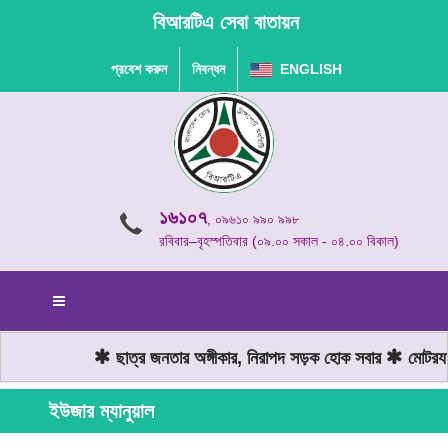
বিআরটিএ সেবা বাতায়ন
প্রবেশ করুন
নিবন্ধন
ENGLISH
১৬১০৭
, ০৯৬১০ ৯৯০ ৯৯৮
রবিবার–বৃহস্পতিবার (০৯.০০ সকাল - ০৪.০০ বিকাল)
ছাত্র জনতার অঙ্গীকার, নিরাপদ সড়ক হোক সবার
মোটরযান
ইউজার ম্যানুয়াল