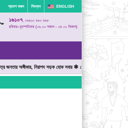
প্রবেশ করুন
নিবন্ধন
ENGLISH
১৬১০৭
, ০৯৬১০ ৯৯০ ৯৯৮
রবিবার–বৃহস্পতিবার (০৯.০০ সকাল - ০৪.০০ বিকাল)
জনতার অঙ্গীকার, নিরাপদ সড়ক হোক সবার
মোটরযান চালানোর সময় গতিসীমা ম