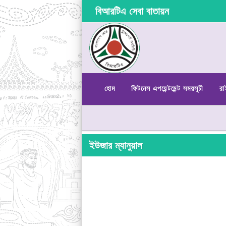
বিআরটিএ সেবা বাতায়ন
হোম
ফিটনেস এপয়েন্টমেন্ট সময়সূচী
রা
ইউজার ম্যানুয়াল