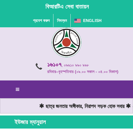
বিআরটিএ সেবা বাতায়ন
প্রবেশ করুন
নিবন্ধন
ENGLISH
১৬১০৭
, ০৯৬১০ ৯৯০ ৯৯৮
রবিবার–বৃহস্পতিবার (০৯.০০ সকাল - ০৪.০০ বিকাল)
ছাত্র জনতার অঙ্গীকার, নিরাপদ সড়ক হোক সবার
মো
ইউজার ম্যানুয়াল