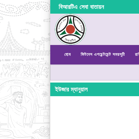
বিআরটিএ সেবা বাতায়ন
হোম
ফিটনেস এপয়েন্টমেন্ট সময়সূচী
রা
ইউজার ম্যানুয়াল