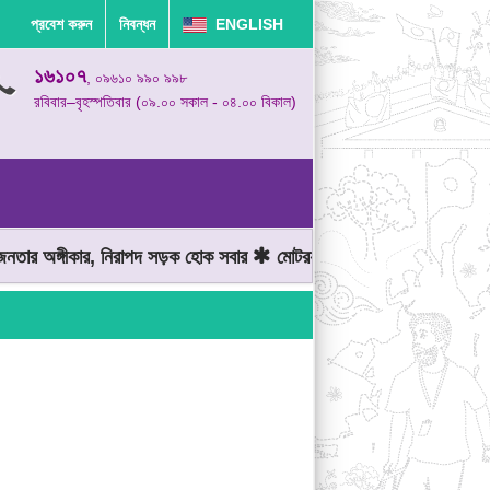
প্রবেশ করুন
নিবন্ধন
ENGLISH
১৬১০৭
, ০৯৬১০ ৯৯০ ৯৯৮
রবিবার–বৃহস্পতিবার (০৯.০০ সকাল - ০৪.০০ বিকাল)
 অঙ্গীকার, নিরাপদ সড়ক হোক সবার
মোটরযান চালানোর সময় গতিসীমা মেনে চ