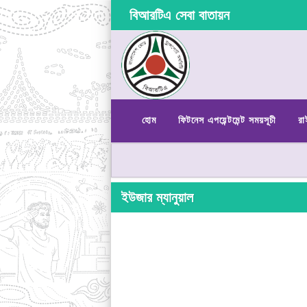
বিআরটিএ সেবা বাতায়ন
হোম
ফিটনেস এপয়েন্টমেন্ট সময়সূচী
রা
ইউজার ম্যানুয়াল