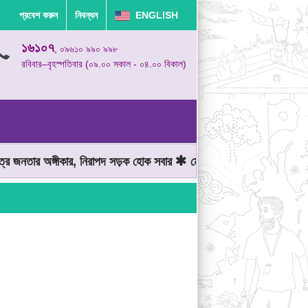
প্রবেশ করুন
নিবন্ধন
ENGLISH
১৬১০৭
, ০৯৬১০ ৯৯০ ৯৯৮
রবিবার–বৃহস্পতিবার (০৯.০০ সকাল - ০৪.০০ বিকাল)
জনতার অঙ্গীকার, নিরাপদ সড়ক হোক সবার
মোটরযান চালানোর সময় গতিসীমা ম