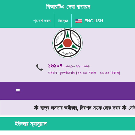
বিআরটিএ সেবা বাতায়ন
প্রবেশ করুন
নিবন্ধন
ENGLISH
১৬১০৭
, ০৯৬১০ ৯৯০ ৯৯৮
রবিবার–বৃহস্পতিবার (০৯.০০ সকাল - ০৪.০০ বিকাল)
ছাত্র জনতার অঙ্গীকার, নিরাপদ সড়ক হোক সবার
মোটরয
ইউজার ম্যানুয়াল