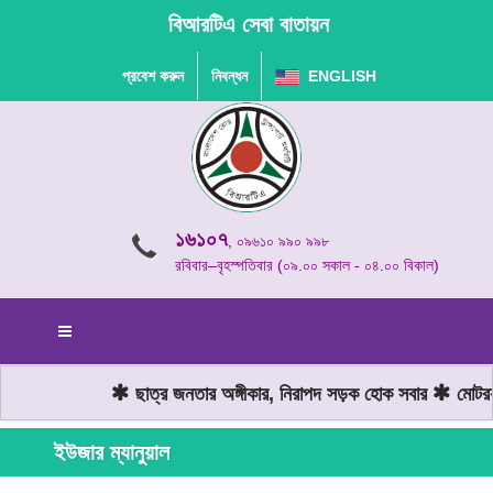
বিআরটিএ সেবা বাতায়ন
প্রবেশ করুন
নিবন্ধন
ENGLISH
১৬১০৭
, ০৯৬১০ ৯৯০ ৯৯৮
রবিবার–বৃহস্পতিবার (০৯.০০ সকাল - ০৪.০০ বিকাল)
ছাত্র জনতার অঙ্গীকার, নিরাপদ সড়ক হোক সবার
মোটরযা
ইউজার ম্যানুয়াল