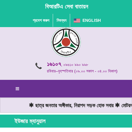
বিআরটিএ সেবা বাতায়ন
প্রবেশ করুন
নিবন্ধন
ENGLISH
১৬১০৭
, ০৯৬১০ ৯৯০ ৯৯৮
রবিবার–বৃহস্পতিবার (০৯.০০ সকাল - ০৪.০০ বিকাল)
ছাত্র জনতার অঙ্গীকার, নিরাপদ সড়ক হোক সবার
মোটরযান
ইউজার ম্যানুয়াল