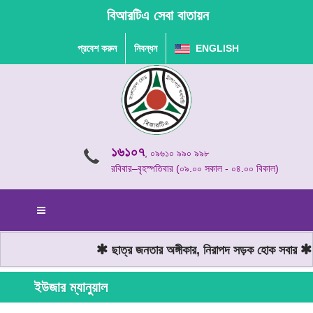
বিআরটিএ সেবা বাতায়ন
প্রবেশ করুন
নিবন্ধন
ENGLISH
১৬১০৭
, ০৯৬১০ ৯৯০ ৯৯৮
রবিবার–বৃহস্পতিবার (০৯.০০ সকাল - ০৪.০০ বিকাল)
ছাত্র জনতার অঙ্গীকার, নিরাপদ সড়ক হোক সবার
ম
ইউজার ম্যানুয়াল