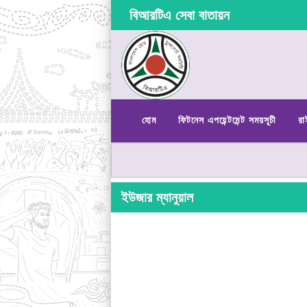
বিআরটিএ সেবা বাতায়ন
হোম
ফিটনেস এপয়েন্টমেন্ট সময়সূচী
রা
ইউজার ম্যানুয়াল