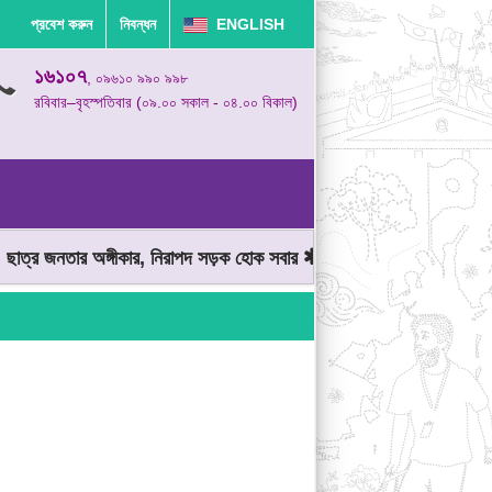
প্রবেশ করুন
নিবন্ধন
ENGLISH
১৬১০৭
, ০৯৬১০ ৯৯০ ৯৯৮
রবিবার–বৃহস্পতিবার (০৯.০০ সকাল - ০৪.০০ বিকাল)
্র জনতার অঙ্গীকার, নিরাপদ সড়ক হোক সবার
মোটরযান চালানোর সময় গতিসীম