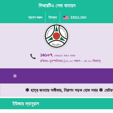
বিআরটিএ সেবা বাতায়ন
প্রবেশ করুন
নিবন্ধন
ENGLISH
১৬১০৭
, ০৯৬১০ ৯৯০ ৯৯৮
রবিবার–বৃহস্পতিবার (০৯.০০ সকাল - ০৪.০০ বিকাল)
ছাত্র জনতার অঙ্গীকার, নিরাপদ সড়ক হোক সবার
মোটরযা
ইউজার ম্যানুয়াল