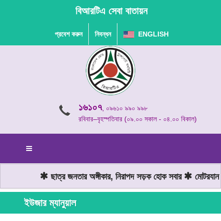
বিআরটিএ সেবা বাতায়ন
প্রবেশ করুন
নিবন্ধন
ENGLISH
১৬১০৭
, ০৯৬১০ ৯৯০ ৯৯৮
রবিবার–বৃহস্পতিবার (০৯.০০ সকাল - ০৪.০০ বিকাল)
ছাত্র জনতার অঙ্গীকার, নিরাপদ সড়ক হোক সবার
মোটরযান চ
ইউজার ম্যানুয়াল