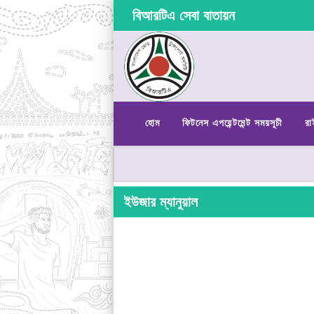
বিআরটিএ সেবা বাতায়ন
হোম
ফিটনেস এপয়েন্টমেন্ট সময়সূচী
রা
ইউজার ম্যানুয়াল