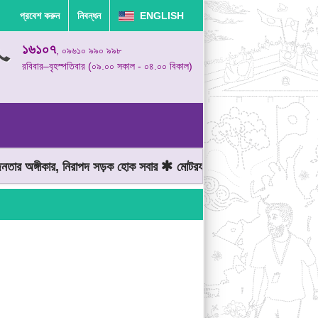
প্রবেশ করুন
নিবন্ধন
ENGLISH
১৬১০৭
, ০৯৬১০ ৯৯০ ৯৯৮
রবিবার–বৃহস্পতিবার (০৯.০০ সকাল - ০৪.০০ বিকাল)
 অঙ্গীকার, নিরাপদ সড়ক হোক সবার
মোটরযান চালানোর সময় গতিসীমা মেনে চ