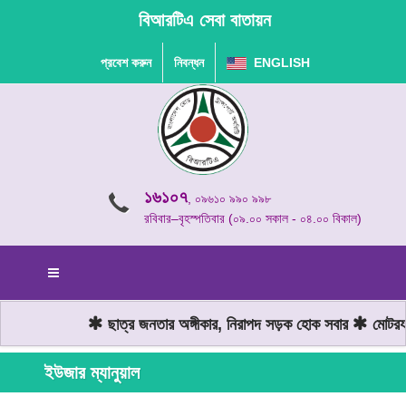
বিআরটিএ সেবা বাতায়ন
প্রবেশ করুন
নিবন্ধন
ENGLISH
১৬১০৭
, ০৯৬১০ ৯৯০ ৯৯৮
রবিবার–বৃহস্পতিবার (০৯.০০ সকাল - ০৪.০০ বিকাল)
ছাত্র জনতার অঙ্গীকার, নিরাপদ সড়ক হোক সবার
মোটরযান
ইউজার ম্যানুয়াল