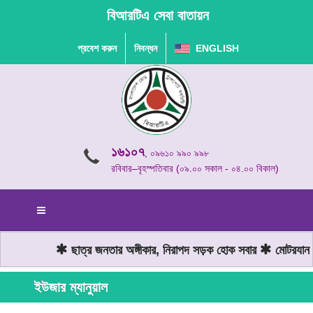
বিআরটিএ সেবা বাতায়ন
প্রবেশ করুন
নিবন্ধন
ENGLISH
১৬১০৭
, ০৯৬১০ ৯৯০ ৯৯৮
রবিবার–বৃহস্পতিবার (০৯.০০ সকাল - ০৪.০০ বিকাল)
ছাত্র জনতার অঙ্গীকার, নিরাপদ সড়ক হোক সবার
মোটরযান চ
ইউজার ম্যানুয়াল