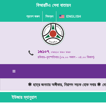
বিআরটিএ সেবা বাতায়ন
প্রবেশ করুন
নিবন্ধন
ENGLISH
১৬১০৭
, ০৯৬১০ ৯৯০ ৯৯৮
রবিবার–বৃহস্পতিবার (০৯.০০ সকাল - ০৪.০০ বিকাল)
ছাত্র জনতার অঙ্গীকার, নিরাপদ সড়ক হোক সবার
মোটর
ইউজার ম্যানুয়াল