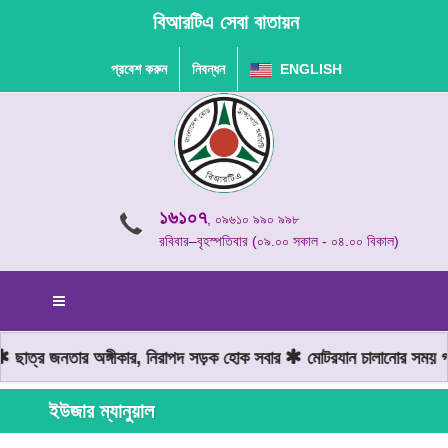
বিআরটিএ সেবা বাতায়ন
প্রবেশ করুন
নিবন্ধন
ENGLISH
১৬১০৭
, ০৯৬১০ ৯৯০ ৯৯৮
রবিবার–বৃহস্পতিবার (০৯.০০ সকাল - ০৪.০০ বিকাল)
ছাত্র জনতার অঙ্গীকার, নিরাপদ সড়ক হোক সবার
মোটরযান চালানোর সময় গত
ইউজার ম্যানুয়াল