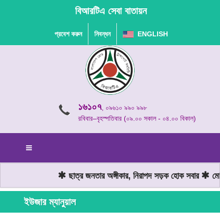
বিআরটিএ সেবা বাতায়ন
প্রবেশ করুন
নিবন্ধন
ENGLISH
১৬১০৭
, ০৯৬১০ ৯৯০ ৯৯৮
রবিবার–বৃহস্পতিবার (০৯.০০ সকাল - ০৪.০০ বিকাল)
ছাত্র জনতার অঙ্গীকার, নিরাপদ সড়ক হোক সবার
মোটর
ইউজার ম্যানুয়াল