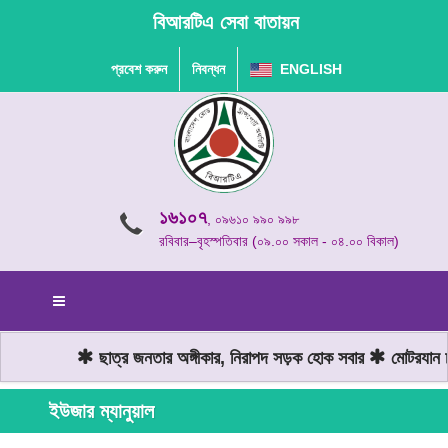
বিআরটিএ সেবা বাতায়ন
প্রবেশ করুন
নিবন্ধন
ENGLISH
১৬১০৭
, ০৯৬১০ ৯৯০ ৯৯৮
রবিবার–বৃহস্পতিবার (০৯.০০ সকাল - ০৪.০০ বিকাল)
ছাত্র জনতার অঙ্গীকার, নিরাপদ সড়ক হোক সবার
মোটরযান চা
ইউজার ম্যানুয়াল