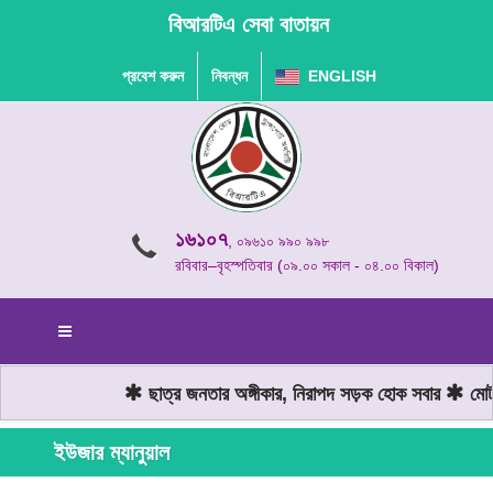
বিআরটিএ সেবা বাতায়ন
প্রবেশ করুন
নিবন্ধন
ENGLISH
১৬১০৭
, ০৯৬১০ ৯৯০ ৯৯৮
রবিবার–বৃহস্পতিবার (০৯.০০ সকাল - ০৪.০০ বিকাল)
ছাত্র জনতার অঙ্গীকার, নিরাপদ সড়ক হোক সবার
মোটরয
ইউজার ম্যানুয়াল